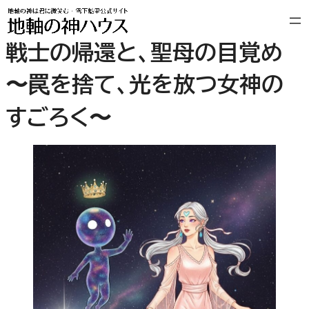
内
容
戦士の帰還と、聖母の目覚め
を
ス
〜罠を捨て、光を放つ女神の
キ
ッ
プ
すごろく〜