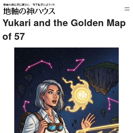
内
容
Yukari and the Golden Map
を
ス
of 57
キ
ッ
プ